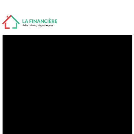
Une Fiche de Crédit est-ce Important?
Accueil
Prêts Privés et Hypothèques
Prêt hypothécaire privé
Hypothèques de deuxième rang
Prêt rapide
Prêt pour du capital rapidement
Prêts pour acquisition ou refinancement