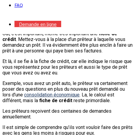
FAQ
Un rapport préparé à partir de vos antécédents en matière de
votre crédit, du passé et du présent. C’est un des principaux
outils utilisés par les prêteurs lorsqu’ils prennent la décision
de vous accorder ou non du crédit.
Demande en ligne
Oui, c’est important, même très important une
fiche de
crédit
. Mettez-vous à la place d’un prêteur à laquelle vous
demandez un prêt. Il va évidemment être plus enclin à faire un
prêt à une personne qui paye bien ses factures.
Et là, il se fie à la fiche de crédit, car elle indique le risque que
vous représentez pour les prêteurs et aussi le type de prêt
que vous avez ou avez eu.
Exemple, vous avez un prêt auto, le prêteur va certainement
poser des questions en plus du nouveau prêt demandé ou
lors d’une
consolidation économique
. La, le calcul est
différent, mais la
fiche de crédit
reste primordiale.
Les prêteurs reçoivent des centaines de demandes
annuellement.
Il est simple de comprendre qu’ils vont vouloir faire des prêts
avec les gens les moins à risques pour eux.