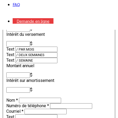
FAQ
TOTAL
Montant du versement
Demande en ligne
$
Intérêt du versement
$
Text
Text
Text
Montant annuel
$
Intérêt sur amortissement
$
Nom
*
Numéro de téléphone
*
Courriel
*
Text