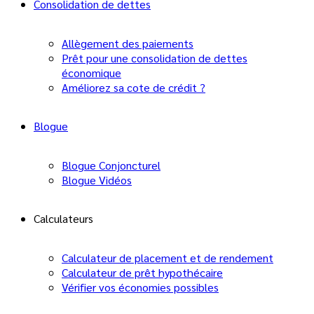
Consolidation de dettes
de nos conseillers communiquera avec vous
dans les 24 heures.
Allègement des paiements
Informations sur le prêt
Prêt pour une consolidation de dettes
économique
Type de prêt
Améliorez sa cote de crédit ?
Achat
Refinancement
Blogue
Renouvellement
Prix courant de la propriété
$
Blogue Conjoncturel
Mise de fonds
Blogue Vidéos
$
Montant du prêt
$
Calculateurs
Terme (années)
Taux d'intérêt (%)
Amortissement (années)
Calculateur de placement et de rendement
30
année(s)
Calculateur de prêt hypothécaire
1
année(s)
30
année(s)
Vérifier vos économies possibles
Fréquence des versements