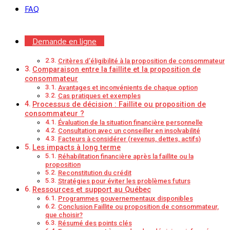
Qu’est-ce que la faillite ?
FAQ
Définition et processus de la faillite
Conséquences légales et financières
Impact sur le crédit et la vie quotidienne
Qu’est-ce qu’une proposition de consommateur ?
Demande en ligne
Définition et fonctionnement
Avantages par rapport à la faillite
Critères d’éligibilité à la proposition de consommateur
Comparaison entre la faillite et la proposition de
consommateur
Avantages et inconvénients de chaque option
Cas pratiques et exemples
Processus de décision : Faillite ou proposition de
consommateur ?
Évaluation de la situation financière personnelle
Consultation avec un conseiller en insolvabilité
Facteurs à considérer (revenus, dettes, actifs)
Les impacts à long terme
Réhabilitation financière après la faillite ou la
proposition
Reconstitution du crédit
Stratégies pour éviter les problèmes futurs
Ressources et support au Québec
Programmes gouvernementaux disponibles
Conclusion Faillite ou proposition de consommateur,
que choisir?
Résumé des points clés