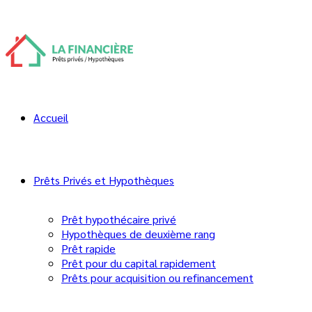
Faillite ou proposition de
consommateur, que choisir?
7 août 2024
En 2024, le contexte économique du Québec présente des
défis uniques et significatifs. Malgré une reprise économique
Accueil
post-pandémie, plusieurs Québécois font face à une
augmentation du coût de la vie, avec des hausses notables
dans les secteurs de l’immobilier et des biens de
consommation.
Prêts Privés et Hypothèques
L’inflation persistante et les fluctuations du marché de
l’emploi ajoutent une pression supplémentaire sur les
Prêt hypothécaire privé
finances personnelles, rendant la gestion de la dette plus
Hypothèques de deuxième rang
critique que jamais. Dans ce climat économique incertain, il
est impératif pour les consommateurs de comprendre les
Prêt rapide
outils et les options à leur disposition pour gérer leurs dettes
Prêt pour du capital rapidement
de manière efficace et durable.
Prêts pour acquisition ou refinancement
La
faillite et la proposition de consommateur
sont deux
solutions importantes qui peuvent offrir un répit aux