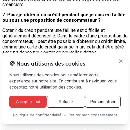
créanciers.
7. Puis-je obtenir du crédit pendant que je suis en faillite
ou sous une proposition de consommateur ?
Obtenir du crédit pendant une faillite est difficile et
généralement déconseillé. Dans le cadre d’une proposition de
consommateur, il peut être possible d’obtenir du crédit limité,
comme une carte de crédit garantie, mais cela doit être géré
avec prudence pour éviter de nouvelles dettes.
×
🍪 Nous utilisons des cookies
8. Quel est le coût de la faillite ou de la proposition de
consommateur ?
Nous utilisons des cookies pour améliorer votre
Le coût de la faillite varie selon votre revenu et la province,
expérience sur notre site. En continuant à naviguer, vous
car vous devez verser une partie de vos revenus au syndic.
acceptez notre utilisation des cookies.
La proposition de consommateur implique des paiements
convenus avec les créanciers, souvent inférieurs à la dette
initiale. Les honoraires du syndic sont inclus dans les
Accepter tout
Refuser
Personnaliser
paiements de la proposition.
•
Politique de confidentialité
Retirer mon consentement
9. Puis-je annuler une proposition de consommateur une
fois qu’elle est acceptée ?