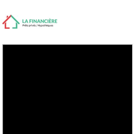
Prêt hypothécaire pour les travailleurs
autonomes
Accueil
Prêts Privés et Hypothèques
Prêt hypothécaire privé
Hypothèques de deuxième rang
Prêt rapide
Prêt pour du capital rapidement
Prêts pour acquisition ou refinancement