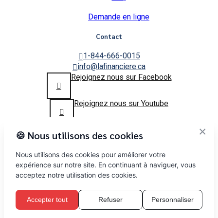
Demande en ligne
Contact
1-844-666-0015
info@lafinanciere.ca
Rejoignez nous sur Facebook
Rejoignez nous sur Youtube
×
🍪 Nous utilisons des cookies
Copyright © 2025
lafinanciere.ca
– Tous droits réservés
La Financière ou 9130-0954 Québec Inc sont des noms qui
Nous utilisons des cookies pour améliorer votre
sont enregistrés au registre des entreprises et peuvent être
expérience sur notre site. En continuant à naviguer, vous
utilisés.
acceptez notre utilisation des cookies.
Le site n’est pas pour un cabinet de courtage inscrit à l’Amf.
Nous ne sommes pas un cabinet de courtage hypothécaire
Accepter tout
Refuser
Personnaliser
inscrit. Nous ne sommes pas des planificateurs financiers