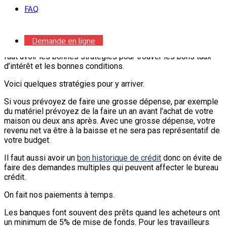
FAQ
Aujourd’hui je vais vous parler des
prêts hypothécaires
pour les travailleurs autonomes
.
Obtenir un
prêt hypothécaire quand on est travailleur
Demande en ligne
autonome
, ça peut parfois être difficile ces pour cela qu’il
faut avoir les bonnes stratégies pour trouver les bons taux
d’intérêt et les bonnes conditions.
Voici quelques stratégies pour y arriver.
Si vous prévoyez de faire une grosse dépense, par exemple
du matériel prévoyez de la faire un an avant l’achat de votre
maison ou deux ans après. Avec une grosse dépense, votre
revenu net va être à la baisse et ne sera pas représentatif de
votre budget.
Il faut aussi avoir un
bon historique de crédit
donc on évite de
faire des demandes multiples qui peuvent affecter le bureau
crédit.
On fait nos paiements à temps.
Les banques font souvent des prêts quand les acheteurs ont
un minimum de 5% de mise de fonds. Pour les travailleurs