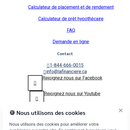
Calculateur de placement et de rendement
Calculateur de prêt hypothécaire
FAQ
Demande en ligne
Contact
1-844-666-0015
info@lafinanciere.ca
Rejoignez nous sur Facebook
Rejoignez nous sur Youtube
×
🍪 Nous utilisons des cookies
Copyright © 2025
lafinanciere.ca
– Tous droits réservés
La Financière ou 9130-0954 Québec Inc sont des noms qui
Nous utilisons des cookies pour améliorer votre
sont enregistrés au registre des entreprises et peuvent être