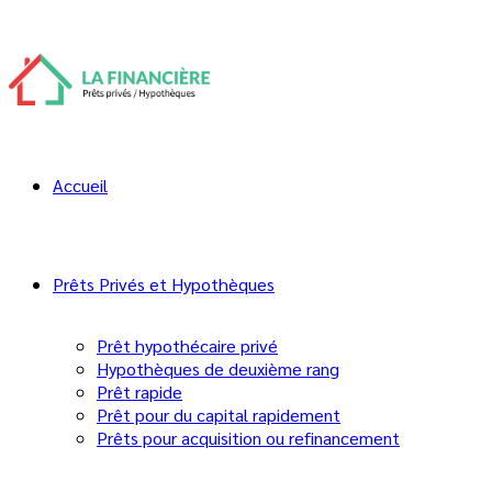
Comment Négocier une Hypothèque en
2024
25 octobre 2023
Les temps ont changé depuis 2022, les taux hypothécaires
au Canada ont subi une hausse de manière spectaculaire, la
Accueil
Banque du Canada
ayant augmenté son taux directeur de
0,25% en mars 2022 à 5% en septembre 2023 dans une
tentative de freiner l’inflation au pays.
Prêts Privés et Hypothèques
Table des matières
Prêt hypothécaire privé
Hypothèques de deuxième rang
Prêt rapide
Prêt pour du capital rapidement
Dans ce nouveau paysage économique, négocier une
Prêts pour acquisition ou refinancement
hypothèque en 2024 est devenu un défi de taille.
Tout d’abord qu’est-ce qu’une Hypothèque ?
Le but de l’hypothèque
Les différents types d’hypothèque