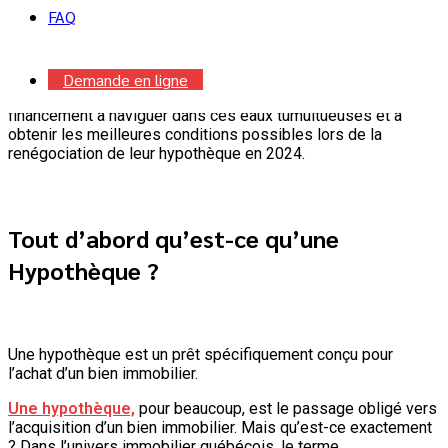
FAQ
un défi de taille.
Cet article est conçu pour aider les propriétaires québécois
Demande en ligne
qui devront faire face à un renouvellement hypothécaire ou un
financement à naviguer dans ces eaux tumultueuses et à
obtenir les meilleures conditions possibles lors de la
renégociation de leur hypothèque en 2024.
Tout d’abord qu’est-ce qu’une
Hypothèque ?
Une hypothèque est un prêt spécifiquement conçu pour
l’achat d’un bien immobilier.
Une hypothèque,
pour beaucoup, est le passage obligé vers
l’acquisition d’un bien immobilier. Mais qu’est-ce exactement
? Dans l’univers immobilier québécois, le terme