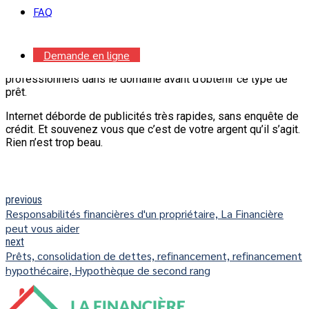
obtenir, mais c’est plutôt facile de s’y perdre. Au travers des
FAQ
frais d’entrée, des frais de sortie, des hauts taux intérêts, des
contrats compliqués.
C’est facile d’obtenir une somme d’argent qui pourra vous
Demande en ligne
nuire dans le futur. Assurez vous de contacter les
professionnels dans le domaine avant d’obtenir ce type de
prêt.
Internet déborde de publicités très rapides, sans enquête de
crédit. Et souvenez vous que c’est de votre argent qu’il s’agit.
Rien n’est trop beau.
previous
Responsabilités financières d'un propriétaire, La Financière
peut vous aider
next
Prêts, consolidation de dettes, refinancement, refinancement
hypothécaire, Hypothèque de second rang