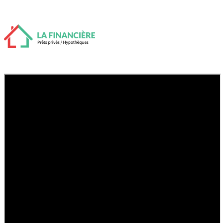
Un prêt privé c’est quoi et comment ça
fonctionne?
Accueil
Prêts Privés et Hypothèques
Prêt hypothécaire privé
Hypothèques de deuxième rang
Prêt rapide
Prêt pour du capital rapidement
Prêts pour acquisition ou refinancement