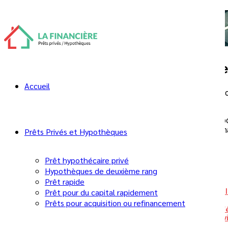
Le Prêt Alternatif est-ce pour Moi?
20 novembre 2024
Prêt alternatif au Québec : comme
Accueil
Un refus bancaire ne signifie pas nécessairement que votre proj
dossier ne répond pas aux critères habituels d’une banque.
Cette solution s’adresse notamment aux propriétaires qui dispo
dossier de crédit fragilisé ou à celles qui doivent obtenir du f
Prêts Privés et Hypothèques
Table des matières
Prêt hypothécaire privé
Hypothèques de deuxième rang
Prêt rapide
Prêt pour du capital rapidement
Prêt alternatif au Québec : comment fonctionne cette so
Qu’est-ce qu’un prêt alternatif?
Prêts pour acquisition ou refinancement
Prêteur alternatif, prêteur B et prêteur privé : quelle dif
Dans quelles situations un prêt alternatif peut-il être en
1. Votre prêt hypothécaire a été refusé par la banque