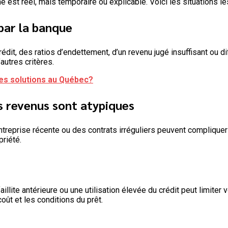
e est réel, mais temporaire ou explicable. Voici les situations l
par la banque
it, des ratios d’endettement, d’un revenu jugé insuffisant ou dif
autres critères.
les solutions au Québec?
s revenus sont atypiques
treprise récente ou des contrats irréguliers peuvent compliquer l
priété.
llite antérieure ou une utilisation élevée du crédit peut limiter
coût et les conditions du prêt.