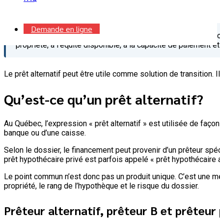
Conclusion
Demande en ligne
Réponse rapide :
un prêt alternatif est un financement hyp
propriété, à l’équité disponible, à la capacité de paiement e
Le prêt alternatif peut être utile comme solution de transition. I
Qu’est-ce qu’un prêt alternatif?
Au Québec, l’expression « prêt alternatif » est utilisée de fa
banque ou d’une caisse.
Selon le dossier, le financement peut provenir d’un prêteur spéc
prêt hypothécaire privé est parfois appelé « prêt hypothécaire al
Le point commun n’est donc pas un produit unique. C’est une mét
propriété, le rang de l’hypothèque et le risque du dossier.
Prêteur alternatif, prêteur B et prêteur 