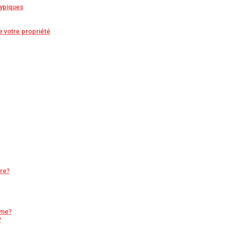
typiques
e votre propriété
ire?
rme?
?