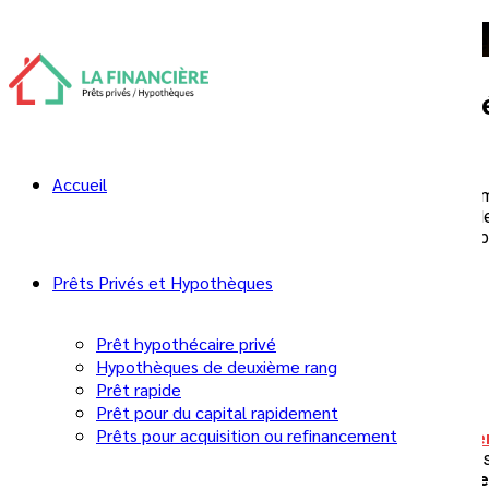
Qu’est-ce qu’une consolidation de dette
La
consolidation de dettes hypoth
personnels, marges de crédit, prêt
Accueil
En utilisant l’équité de votre maison, vous bénéficiez général
souvent utilisée pour réduire la pression financière, améliorer 
simplifier leurs finances
et retrouver une meilleure stabilité 
previous
Prêts Privés et Hypothèques
Comment calcule-t-on le taux d’endettement ?
Prêt hypothécaire privé
Hypothèques de deuxième rang
Prêt rapide
Prêt pour du capital rapidement
Prêts pour acquisition ou refinancement
La Financière c’est une équipe spécialisée dans le
financemen
également des prêts dans un délai très rapide pour les inves
de consommateur
, La Financière peut vous aider à
consolide