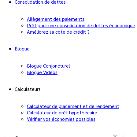
Consolidation de dettes
Liens rapides
Allègement des paiements
À Propos
Prêt pour une consolidation de dettes économique
Améliorez sa cote de crédit ?
Nous contacter
Politique de confidentialité de La Financière.ca
Blogue
Politique de traitement des plaintes
Blogue Conjoncturel
Projet Loi 25
Blogue Vidéos
Outils
Calculateurs
Calculateur de placement et de rendement
Calculateur de placement et de rendement
Calculateur de prêt hypothécaire
Calculateur de prêt hypothécaire
Vérifier vos économies possibles
FAQ
Demande en ligne
×
FAQ