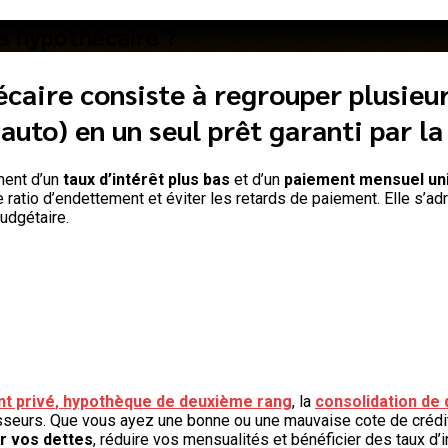
s hypothécaire ?
écaire
consiste à regrouper plusieur
 auto) en un
seul prêt garanti par la
ement d’un
taux d’intérêt plus bas
et d’un
paiement mensuel un
le ratio d’endettement et éviter les retards de paiement. Elle s’a
budgétaire.
t privé
,
hypothèque de deuxième rang
, la
consolidation de 
tisseurs. Que vous ayez une bonne ou une mauvaise cote de créd
r vos dettes
, réduire vos mensualités et bénéficier des taux d’i