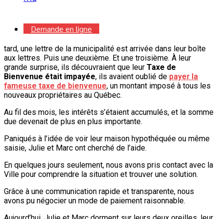
leur rêve de
devenir propriétaires
.
Les premiers mois dans leur nouvelle demeure ont été
Demande en ligne
remplis de projets : peinture, décoration, barbecue avec les
voisins… Tout allait pour le mieux. Jusqu’au jour où, un an plus
tard, une lettre de la municipalité est arrivée dans leur boîte
aux lettres. Puis une deuxième. Et une troisième. À leur
grande surprise, ils découvraient que leur
Taxe de
Bienvenue était impayée
, ils avaient oublié de
payer la
fameuse taxe de bienvenue
, un montant imposé à tous les
nouveaux propriétaires au Québec.
Au fil des mois, les intérêts s’étaient accumulés, et la somme
due devenait de plus en plus importante.
Paniqués à l’idée de voir leur maison hypothéquée ou même
saisie, Julie et Marc ont cherché de l’aide.
En quelques jours seulement, nous avons pris contact avec la
Ville pour comprendre la situation et trouver une solution.
Grâce à une communication rapide et transparente, nous
avons pu négocier un mode de paiement raisonnable.
Aujourd’hui, Julie et Marc dorment sur leurs deux oreilles, leur