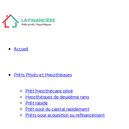
FAQ- La Taxe de Bienvenue Impayée et
Oubliée
11 novembre 2025
Comment Lafinancière a aidé
Accueil
Julie et Marc à solder leur Taxe
de Bienvenue Impayée
Prêts Privés et Hypothèques
Prêt hypothécaire privé
Hypothèques de deuxième rang
Prêt rapide
Prêt pour du capital rapidement
Prêts pour acquisition ou refinancement