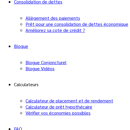
Consolidation de dettes
Allègement des paiements
Prêt pour une consolidation de dettes économique
Améliorez sa cote de crédit ?
Blogue
Blogue Conjoncturel
Blogue Vidéos
Calculateurs
Acheter une maison, c’est souvent le projet d’une vie. Entre
les démarches notariales, le financement, les rénovations et
Calculateur de placement et de rendement
la planification du déménagement, il est facile d’oublier
Calculateur de prêt hypothécaire
certains détails administratifs.
Vérifier vos économies possibles
C’est exactement ce qui est arrivé à Julie et Marc, un jeune
couple plein d’enthousiasme qui, il y a un an, réalisait enfin
FAQ