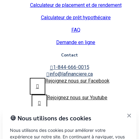
Calculateur de placement et de rendement
Calculateur de prêt hypothécaire
FAQ
Demande en ligne
Contact
1-844-666-0015
info@lafinanciere.ca
Rejoignez nous sur Facebook
Rejoignez nous sur Youtube
×
🍪 Nous utilisons des cookies
Copyright © 2025
lafinanciere.ca
– Tous droits réservés
La Financière ou 9130-0954 Québec Inc sont des noms qui
Nous utilisons des cookies pour améliorer votre
sont enregistrés au registre des entreprises et peuvent être
expérience sur notre site. En continuant à naviguer, vous