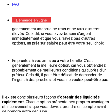
remboursez pas votre solde immédiatement.
FAQ
Obtenez un prêt sur salaire. Il s’agit généralement de
Demande en ligne
l’option la moins favorable, car les prêts sur salaire sont
généralement assortis de frais et de taux d’intérêt
élevés. Cela dit, si vous avez besoin d’argent
immédiatement et que vous n’avez pas d’autres
options, un prêt sur salaire peut être votre seul choix.
Empruntez à vos amis ou à votre famille. C’est
généralement la meilleure option, car vous obtiendrez
probablement de meilleures conditions qu’auprès d’un
prêteur. Cela dit, il peut être délicat de demander de
l’argent à des proches, et vous ne voulez peut-être pas.
Il existe donc plusieurs façons d’
obtenir des liquidités
rapidement.
Chaque option présente ses propres avantages
et inconvénients, que vous devrez prendre en compte avant
de prendre votre décision.