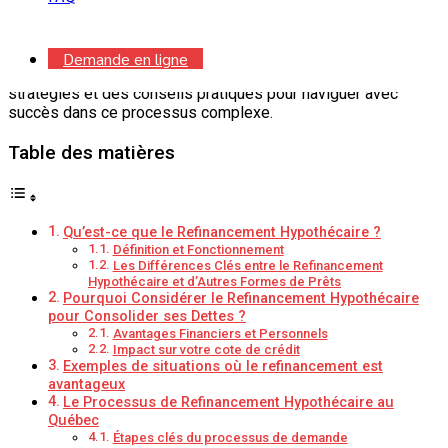
Dans les lignes qui suivent, nous explorerons en détail
comment le refinancement hypothécaire peut servir d’outil
puissant pour les propriétaires québécois dans leur quête de
Demande en ligne
consolidation de dettes, en fournissant des insights, des
stratégies et des conseils pratiques pour naviguer avec
succès dans ce processus complexe.
Table des matières
Qu’est-ce que le Refinancement Hypothécaire ?
Définition et Fonctionnement
Les Différences Clés entre le Refinancement
Hypothécaire et d’Autres Formes de Prêts
Pourquoi Considérer le Refinancement Hypothécaire
pour Consolider ses Dettes ?
Avantages Financiers et Personnels
Impact sur votre cote de crédit
Exemples de situations où le refinancement est
avantageux
Le Processus de Refinancement Hypothécaire au
Québec
Étapes clés du processus de demande